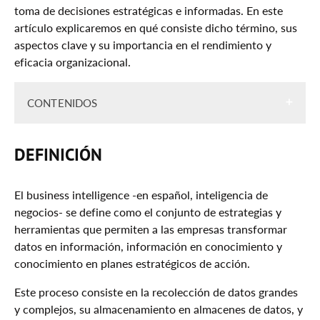
toma de decisiones estratégicas e informadas. En este
artículo explicaremos en qué consiste dicho término, sus
aspectos clave y su importancia en el rendimiento y
eficacia organizacional.
CONTENIDOS
Definición
DEFINICIÓN
Componentes Principales
Herramientas Comúnmente Utilizadas
El business intelligence -en español, inteligencia de
negocios- se define como el conjunto de estrategias y
Utilidad Del Business Intelligence
herramientas que permiten a las empresas transformar
Ventajas
datos en información, información en conocimiento y
conocimiento en planes estratégicos de acción.
Diferencias Entre BI, Data Science & Machine
Learning
Este proceso consiste en la recolección de datos grandes
y complejos, su almacenamiento en almacenes de datos, y
Tendencias Actuales