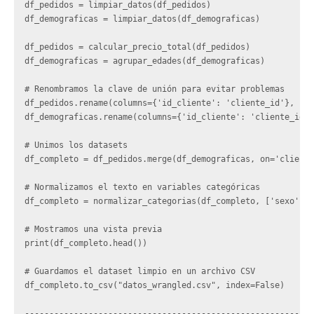
df_pedidos = limpiar_datos(df_pedidos)

df_demograficas = limpiar_datos(df_demograficas)

df_pedidos = calcular_precio_total(df_pedidos)

df_demograficas = agrupar_edades(df_demograficas)

# Renombramos la clave de unión para evitar problemas

df_pedidos.rename(columns={'id_cliente': 'cliente_id'}, inp
df_demograficas.rename(columns={'id_cliente': 'cliente_id'}
# Unimos los datasets

df_completo = df_pedidos.merge(df_demograficas, on='cliente
# Normalizamos el texto en variables categóricas

df_completo = normalizar_categorias(df_completo, ['sexo', '
# Mostramos una vista previa

print(df_completo.head())

# Guardamos el dataset limpio en un archivo CSV

df_completo.to_csv("datos_wrangled.csv", index=False)

-----------------------------------------------------------