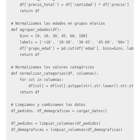
    df['precio_total'] = df['cantidad'] * df['precio']

    return df

# Normalizamos las edades en grupos etarios

def agrupar_edades(df):

    bins = [0, 18, 30, 45, 60, 100]

    labels = ['<18', '18-30', '30-45', '45-60', '60+']

    df['grupo_edad'] = pd.cut(df['edad'], bins=bins, labels
    return df

# Normalizamos los valores categóricos

def normalizar_categorias(df, columnas):

    for col in columnas:

        df[col] = df[col].astype(str).str.lower().str.strip
    return df

# Limpiamos y combinamos los datos

df_pedidos, df_demograficas = cargar_datos()

df_pedidos = limpiar_columnas(df_pedidos)

df_demograficas = limpiar_columnas(df_demograficas)
