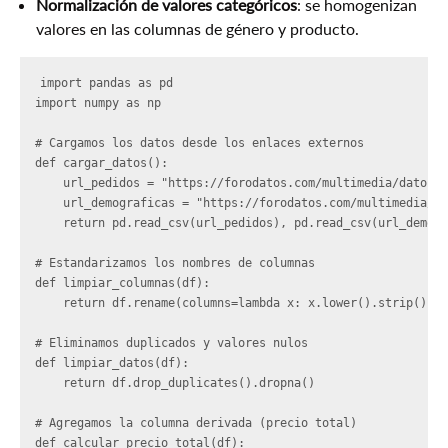
Normalización de valores categóricos
: se homogenizan
valores en las columnas de género y producto.
import pandas as pd

import numpy as np

# Cargamos los datos desde los enlaces externos

def cargar_datos():

    url_pedidos = "https://forodatos.com/multimedia/datos/p
    url_demograficas = "https://forodatos.com/multimedia/da
    return pd.read_csv(url_pedidos), pd.read_csv(url_demogr
# Estandarizamos los nombres de columnas

def limpiar_columnas(df):

    return df.rename(columns=lambda x: x.lower().strip())

# Eliminamos duplicados y valores nulos

def limpiar_datos(df):

    return df.drop_duplicates().dropna()

# Agregamos la columna derivada (precio total)

def calcular_precio_total(df):
