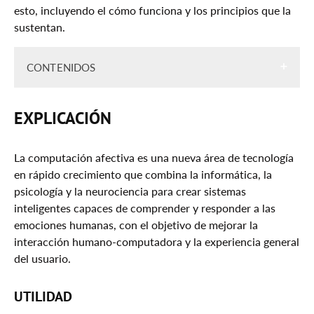
esto, incluyendo el cómo funciona y los principios que la
sustentan.
CONTENIDOS
Explicación
EXPLICACIÓN
Utilidad
Principios De La Computación Afectiva
La computación afectiva es una nueva área de tecnología
en rápido crecimiento que combina la informática, la
Aspectos A Tener En Cuenta
psicología y la neurociencia para crear sistemas
Impacto Del Machine Learning
inteligentes capaces de comprender y responder a las
emociones humanas, con el objetivo de mejorar la
El Futuro Que Tiene
interacción humano-computadora y la experiencia general
Conclusión
del usuario.
UTILIDAD