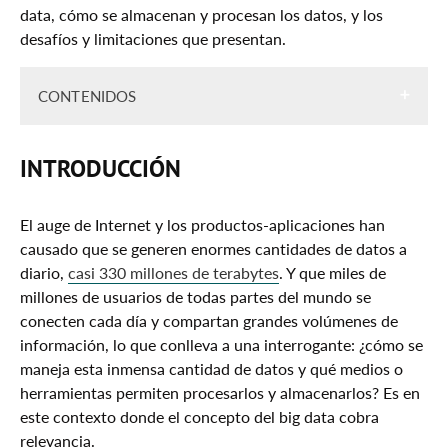
data, cómo se almacenan y procesan los datos, y los
desafíos y limitaciones que presentan.
CONTENIDOS
Introducción
INTRODUCCIÓN
Razones Principales Que Justifican La Importancia
Del Big Data En Las Empresas
El auge de Internet y los productos-aplicaciones han
1. Ayuda A Encontrar La Respuesta A Preguntas
causado que se generen enormes cantidades de datos a
Importantes De Los Clientes
diario,
casi 330 millones de terabytes
. Y que miles de
millones de usuarios de todas partes del mundo se
2. Provee Información Para La Toma De
conecten cada día y compartan grandes volúmenes de
Decisiones
información, lo que conlleva a una interrogante: ¿cómo se
3. Facilita La Comprensión Y Optimización De
maneja esta inmensa cantidad de datos y qué medios o
Los Procesos
herramientas permiten procesarlos y almacenarlos? Es en
4. Permite Formar A Las Nuevas Generaciones
este contexto donde el concepto del big data cobra
De Trabajadores
relevancia.