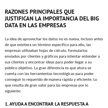
5. Mejora La Experiencia Del Cliente & La
RAZONES PRINCIPALES QUE
Reputación De La Marca
JUSTIFICAN LA IMPORTANCIA DEL BIG
6. Fomenta La Innovación & Desarrollo De
DATA EN LAS EMPRESAS
Nuevos Productos y Servicios
Casos De Éxito En España Con Apoyo Del Big Data
La idea de aprovechar los datos no es nueva, incluso antes
Desafíos Éticos & De Gobernanza Asociados Al Big
de que existiera un término específico para ello, las
Data
empresas utilizaban hojas de cálculo, formularios
enviados por clientes y gráficos para intentar entender a
Conclusión
sus clientes y encontrar ideas para poder llegar a su
público objetivo. La gran diferencia es que ahora se
cuenta con las herramientas tecnológicas para poder
conseguir lo requerido de manera rápida y eficiente. Lo
que resulta de gran valor para las empresas por lo
siguiente:
1. AYUDA A ENCONTRAR LA RESPUESTA A