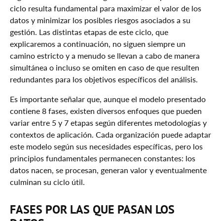
4. Preprocesado
ciclo resulta fundamental para maximizar el valor de los
datos y minimizar los posibles riesgos asociados a su
5. Análisis
gestión. Las distintas etapas de este ciclo, que
6. Visualización
explicaremos a continuación, no siguen siempre un
camino estricto y a menudo se llevan a cabo de manera
7. Interpretación
simultánea o incluso se omiten en caso de que resulten
8. Publicación y Distribución
redundantes para los objetivos específicos del análisis.
La Importancia de la Gestión del Ciclo de Vida de
Es importante señalar que, aunque el modelo presentado
los Datos
contiene 8 fases, existen diversos enfoques que pueden
Aplicaciones Prácticas del Ciclo de Vida de los
variar entre 5 y 7 etapas según diferentes metodologías y
Datos
contextos de aplicación. Cada organización puede adaptar
este modelo según sus necesidades específicas, pero los
Consideraciones Legales y Éticas
principios fundamentales permanecen constantes: los
Conclusión
datos nacen, se procesan, generan valor y eventualmente
culminan su ciclo útil.
FASES POR LAS QUE PASAN LOS